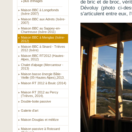
plus d'images
de bric et de broc, vér
Dévoluy (photo ci-de
Maison BBC à Longefonds
s'articulent entre eux, 
(Isère-2007)
Maison BBC aux Adrets (Isère-
2007)
Maison BBC au Sappey-en-
Chartreuse (Isère-2011)
Maison BBC à Menglas (Isère-
2012)
Maison BBC à Sinard - Trièves
2012 (Isère)
Maison BBC RT2012 (Hautes-
Alpes, 2012)
Chalet d'alpage (Mercantour -
2013)
Maison basse énergie Bâtie-
Vieille (05-Hautes Alpes),2013.
Maison RT 2012 à Boulc (2014)
Maison RT 2012 au Percy
(Trièves, 2014).
Double-boite passive
Galerie d'art
Maison Douglas et mélèze
Maison passive à Roissard