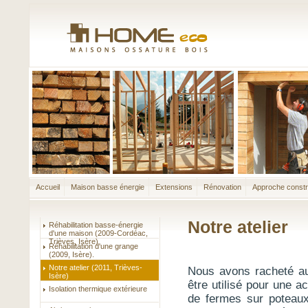
Accueil
Maison basse énergie
Extensions
Rénovation
Approche constr
Notre atelier
Réhabilitation basse-énergie
d'une maison (2009-Cordéac,
Trièves, Isère)
Réhabilitation d'une grange
(2009, Isère).
Notre atelier (2011, Trièves-
Nous avons racheté au
Isère)
être utilisé pour une a
Isolation thermique extérieure
de fermes sur poteaux